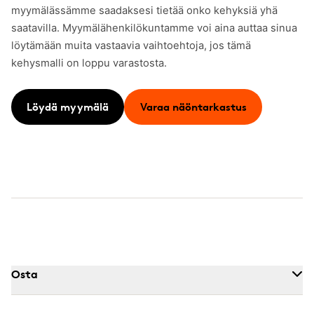
myymälässämme saadaksesi tietää onko kehyksiä yhä
saatavilla. Myymälähenkilökuntamme voi aina auttaa sinua
löytämään muita vastaavia vaihtoehtoja, jos tämä
kehysmalli on loppu varastosta.
Löydä myymälä
Varaa näöntarkastus
Osta