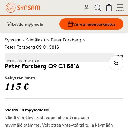
Valikko
Löydä myymälä
Varaa näöntarkastus
Synsam
Silmälasit
Peter Forsberg
Peter Forsberg O9 C1 5816
Kuva
2
/
3
Image
1
Image
(Current image)
2
Image
3
Peter Forsberg O9 C1 5816
Kehysten hinta
115 €
Saatavilla myymälässä
Nämä silmälasit voi ostaa tai vuokrata vain
myymälöistämme. Voit ottaa yhteyttä tai tulla käymään