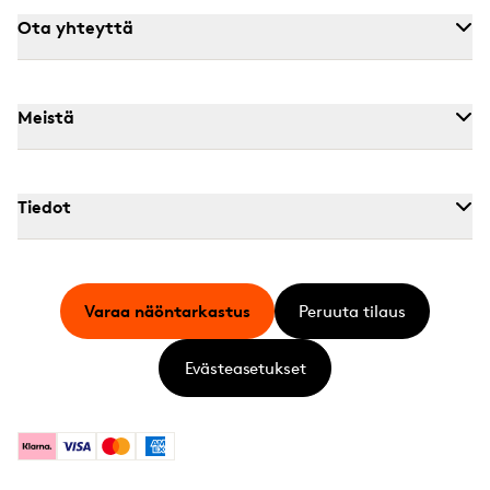
Ota yhteyttä
Meistä
Tiedot
Varaa näöntarkastus
Peruuta tilaus
Evästeasetukset
Klarna
Visa
Mastercard
American Express