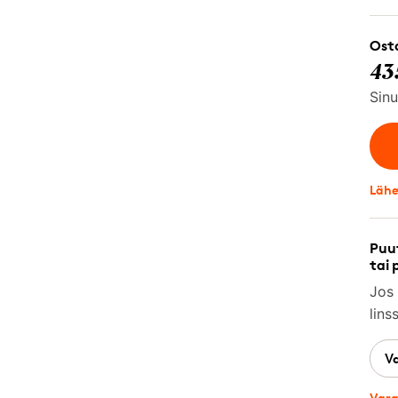
Osta
43
Sinu
Lähe
Puut
tai 
Jos 
lins
V
Vara