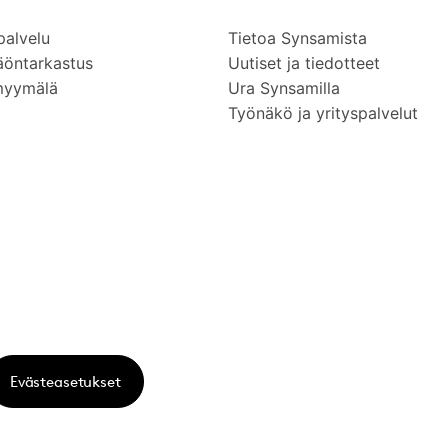
palvelu
Tietoa Synsamista
äöntarkastus
Uutiset ja tiedotteet
myymälä
Ura Synsamilla
Työnäkö ja yrityspalvelut
Evästeasetukset