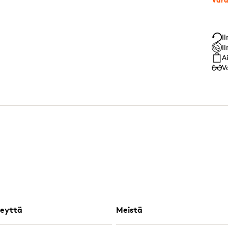
I
I
A
V
eyttä
Meistä