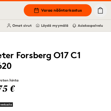
Varaa näöntarkastus
Omat sivut
Löydä myymälä
Asiakaspalvelu
eter Forsberg O17 C1
620
sten hinta
75 €
 verkosta