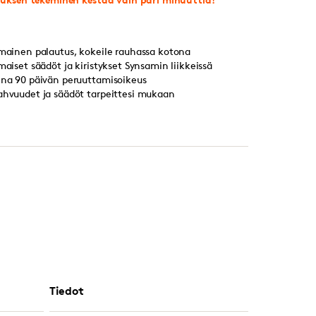
lmainen palautus, kokeile rauhassa kotona
lmaiset säädöt ja kiristykset Synsamin liikkeissä
ina 90 päivän peruuttamisoikeus
ahvuudet ja säädöt tarpeittesi mukaan
Tiedot