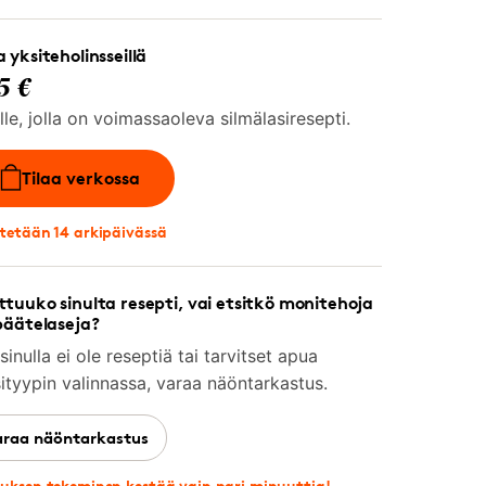
 yksiteholinsseillä
5 €
lle, jolla on voimassaoleva silmälasiresepti.
Tilaa verkossa
tetään 14 arkipäivässä
tuuko sinulta resepti, vai etsitkö monitehoja
päätelaseja?
sinulla ei ole reseptiä tai tarvitset apua
sityypin valinnassa, varaa näöntarkastus.
araa näöntarkastus
uksen tekeminen kestää vain pari minuuttia!