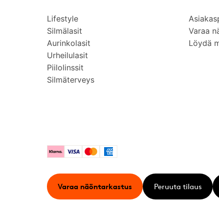
Lifestyle
Asiakas
Silmälasit
Varaa n
Aurinkolasit
Löydä 
Urheilulasit
Piilolinssit
Silmäterveys
Klarna
Visa
Mastercard
American Express
Varaa näöntarkastus
Peruuta tilaus