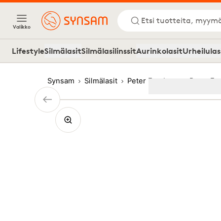
Etsi tuotteita, myymä
Valikko
Lifestyle
Silmälasit
Silmälasilinssit
Aurinkolasit
Urheilulas
Synsam
Silmälasit
Peter Forsberg
Peter Fo
Image
1