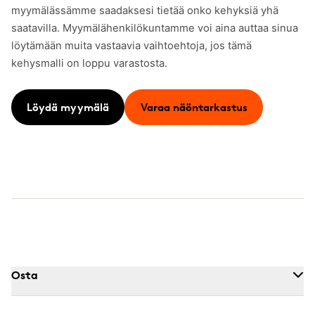
myymälässämme saadaksesi tietää onko kehyksiä yhä
saatavilla. Myymälähenkilökuntamme voi aina auttaa sinua
löytämään muita vastaavia vaihtoehtoja, jos tämä
kehysmalli on loppu varastosta.
Löydä myymälä
Varaa näöntarkastus
Osta