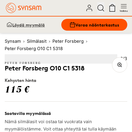
Valikko
Löydä myymälä
Varaa näöntarkastus
Synsam
Silmälasit
Peter Forsberg
Peter Forsberg O10 C1 5318
Kuva
2
/
3
Image
1
Image
(Current image)
2
Image
3
Peter Forsberg O10 C1 5318
Kehysten hinta
115 €
Saatavilla myymälässä
Nämä silmälasit voi ostaa tai vuokrata vain
myymälöistämme. Voit ottaa yhteyttä tai tulla käymään