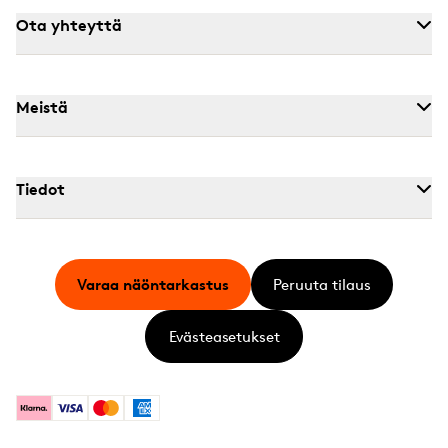
Ota yhteyttä
Meistä
Tiedot
Varaa näöntarkastus
Peruuta tilaus
Evästeasetukset
Klarna
Visa
Mastercard
American Express