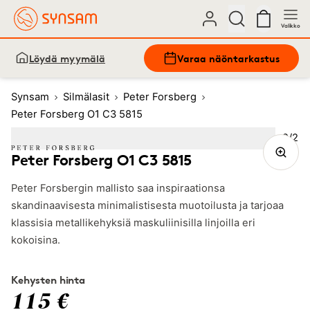
Valikko
Löydä myymälä
Varaa näöntarkastus
Synsam
Silmälasit
Peter Forsberg
Peter Forsberg O1 C3 5815
Kuva
2
/
2
Image
1
Image
(Current image)
2
Peter Forsberg O1 C3 5815
Peter Forsbergin mallisto saa inspiraationsa
skandinaavisesta minimalistisesta muotoilusta ja tarjoaa
klassisia metallikehyksiä maskuliinisilla linjoilla eri
kokoisina.
Kehysten hinta
115 €