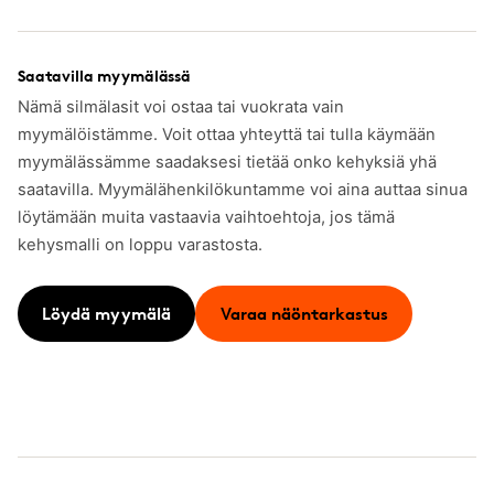
Saatavilla myymälässä
Nämä silmälasit voi ostaa tai vuokrata vain
myymälöistämme. Voit ottaa yhteyttä tai tulla käymään
myymälässämme saadaksesi tietää onko kehyksiä yhä
saatavilla. Myymälähenkilökuntamme voi aina auttaa sinua
löytämään muita vastaavia vaihtoehtoja, jos tämä
kehysmalli on loppu varastosta.
Löydä myymälä
Varaa näöntarkastus