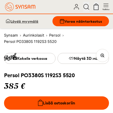
Valikko
Löydä myymälä
Varaa näöntarkastus
Synsam
Aurinkolasit
Persol
Persol PO3380S 1192S3 5520
Kokeile verkossa
Näytä 3D:nä
Persol PO3380S 1192S3 5520
385 €
Lisää ostoskoriin