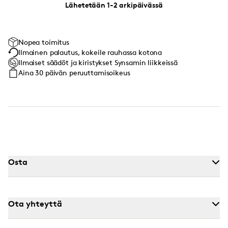
Lähetetään 1-2 arkipäivässä
Nopea toimitus
Ilmainen palautus, kokeile rauhassa kotona
Ilmaiset säädöt ja kiristykset Synsamin liikkeissä
Aina 30 päivän peruuttamisoikeus
Osta
Ota yhteyttä