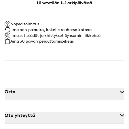
Lähetetään 1-2 arkipäivässä
Nopea toimitus
Ilmainen palautus, kokeile rauhassa kotona
Ilmaiset säädöt ja kiristykset Synsamin liikkeissä
Aina 30 päivän peruuttamisoikeus
Osta
Ota yhteyttä