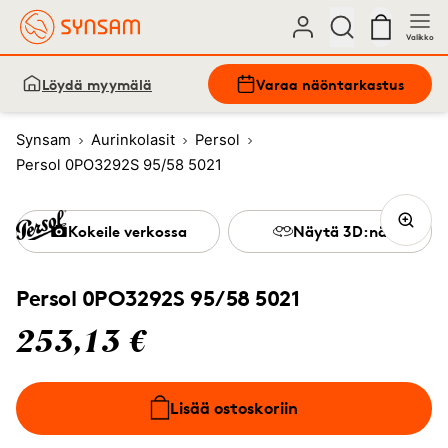
Valikko
Löydä myymälä
Varaa näöntarkastus
Synsam
Aurinkolasit
Persol
Persol 0PO3292S 95/58 5021
Kokeile verkossa
Näytä 3D:nä
Persol 0PO3292S 95/58 5021
253,13 €
Lisää ostoskoriin