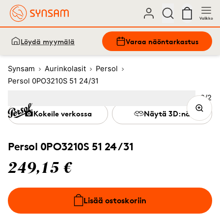
Valikko
Löydä myymälä
Varaa näöntarkastus
Synsam
Aurinkolasit
Persol
Persol 0PO3210S 51 24/31
Kuva
2
/
2
Image
1
Image
(Current image)
2
Kokeile verkossa
Näytä 3D:nä
Persol 0PO3210S 51 24/31
249,15 €
Lisää ostoskoriin