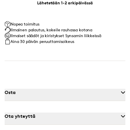
Lähetetään 1-2 arkipäivässä
Nopea toimitus
Ilmainen palautus, kokeile rauhassa kotona
Ilmaiset säädöt ja kiristykset Synsamin liikkeissä
Aina 30 päivän peruuttamisoikeus
Osta
Ota yhteyttä