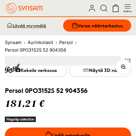
Valikko
Löydä myymälä
Varaa näöntarkastus
Synsam
Aurinkolasit
Persol
Persol 0PO3152S 52 904356
Kuva
2
/
2
Image
1
Image
(Current image)
2
Kokeile verkossa
Näytä 3D:nä
Persol 0PO3152S 52 904356
181,21 €
Flagship collection
Lisää ostoskoriin