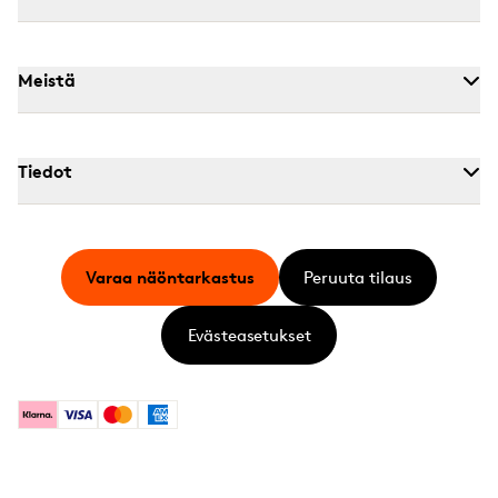
Meistä
Tiedot
Varaa näöntarkastus
Peruuta tilaus
Evästeasetukset
Klarna
Visa
Mastercard
American Express