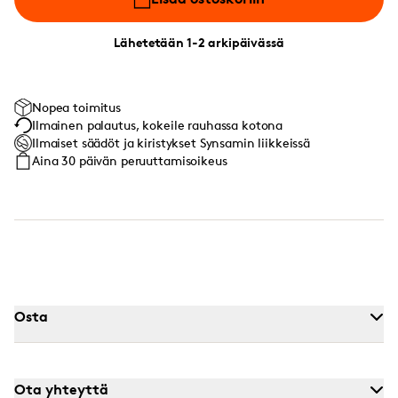
Lähetetään 1-2 arkipäivässä
Nopea toimitus
Ilmainen palautus, kokeile rauhassa kotona
Ilmaiset säädöt ja kiristykset Synsamin liikkeissä
Aina 30 päivän peruuttamisoikeus
Osta
Ota yhteyttä