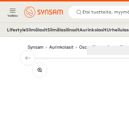
Etsi tuotteita, myymä
Valikko
Lifestyle
Silmälasit
Silmälasilinssit
Aurinkolasit
Urheilulas
Synsam
Aurinkolasit
Oscar Eide
Oscar Eide
Image
1