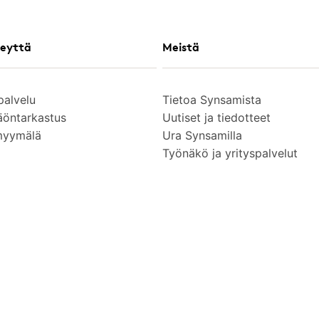
eyttä
Meistä
palvelu
Tietoa Synsamista
äöntarkastus
Uutiset ja tiedotteet
myymälä
Ura Synsamilla
Työnäkö ja yrityspalvelut