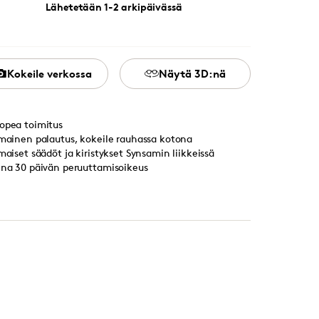
Lähetetään 1-2 arkipäivässä
Kokeile verkossa
Näytä 3D:nä
opea toimitus
lmainen palautus, kokeile rauhassa kotona
lmaiset säädöt ja kiristykset Synsamin liikkeissä
ina 30 päivän peruuttamisoikeus