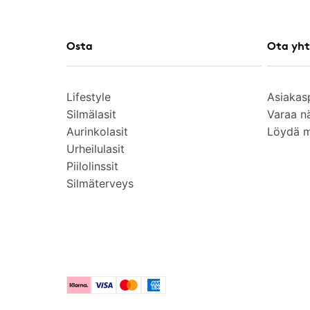
Osta
Ota yht
Lifestyle
Asiakas
Silmälasit
Varaa n
Aurinkolasit
Löydä 
Urheilulasit
Piilolinssit
Silmäterveys
Klarna
Visa
Mastercard
American Express