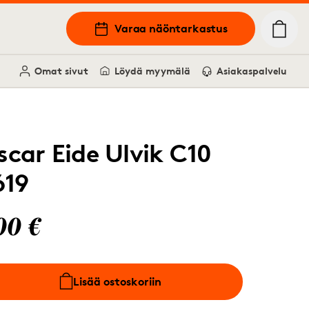
Varaa näöntarkastus
Omat sivut
Löydä myymälä
Asiakaspalvelu
scar Eide Ulvik C10
619
00 €
Lisää ostoskoriin