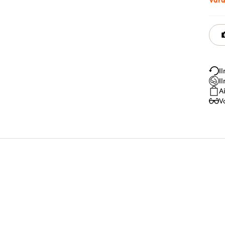
I
I
A
V