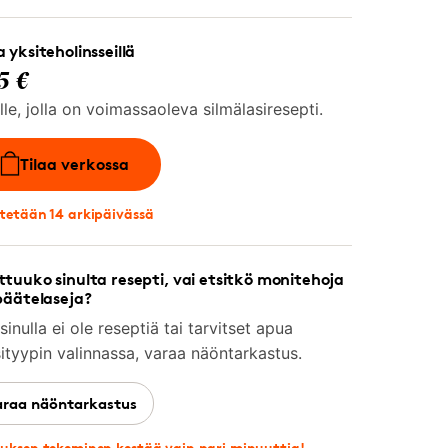
 yksiteholinsseillä
5 €
lle, jolla on voimassaoleva silmälasiresepti.
Tilaa verkossa
tetään 14 arkipäivässä
tuuko sinulta resepti, vai etsitkö monitehoja
päätelaseja?
sinulla ei ole reseptiä tai tarvitset apua
sityypin valinnassa, varaa näöntarkastus.
araa näöntarkastus
uksen tekeminen kestää vain pari minuuttia!