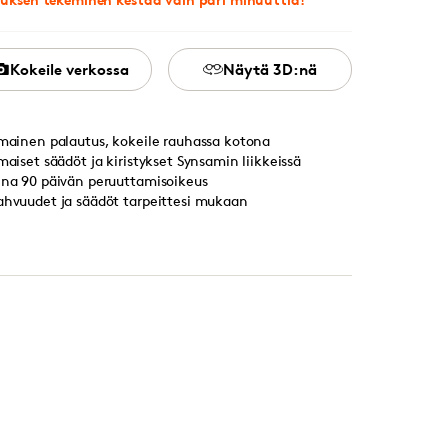
Kokeile verkossa
Näytä 3D:nä
lmainen palautus, kokeile rauhassa kotona
lmaiset säädöt ja kiristykset Synsamin liikkeissä
ina 90 päivän peruuttamisoikeus
ahvuudet ja säädöt tarpeittesi mukaan