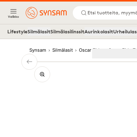
Etsi tuotteita, myymä
Valikko
Lifestyle
Silmälasit
Silmälasilinssit
Aurinkolasit
Urheilulas
Synsam
Silmälasit
Oscar Eide
Oscar Eide T
Image
1