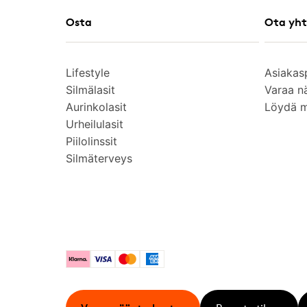
Osta
Ota yht
Lifestyle
Asiakas
Silmälasit
Varaa n
Aurinkolasit
Löydä 
Urheilulasit
Piilolinssit
Silmäterveys
Klarna
Visa
Mastercard
American Express