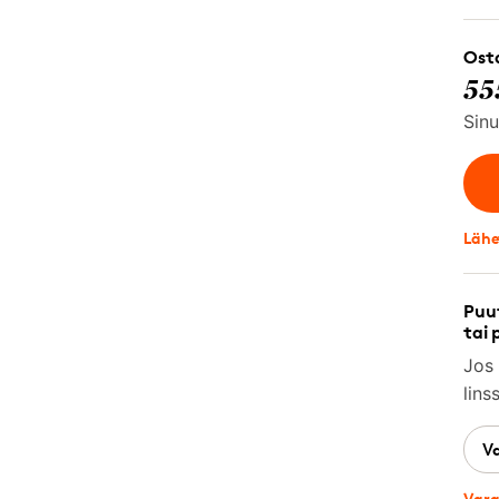
Osta
55
Sinu
Lähe
Puut
tai 
Jos 
lins
V
Vara