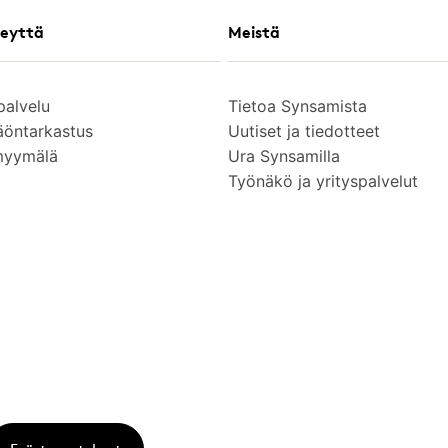
eyttä
Meistä
palvelu
Tietoa Synsamista
äöntarkastus
Uutiset ja tiedotteet
myymälä
Ura Synsamilla
Työnäkö ja yrityspalvelut