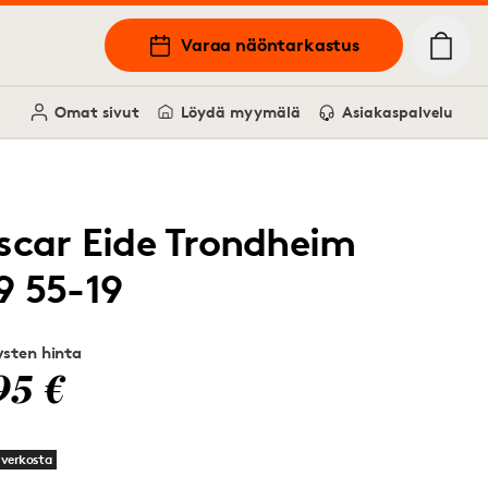
Varaa näöntarkastus
Omat sivut
Löydä myymälä
Asiakaspalvelu
scar Eide Trondheim
9 55-19
sten hinta
95 €
 verkosta