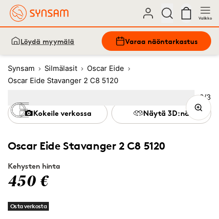
Valikko
Löydä myymälä
Varaa näöntarkastus
Synsam
Silmälasit
Oscar Eide
Oscar Eide Stavanger 2 C8 5120
Kuva
2
/
3
Image
1
Image
(Current image)
2
Image
3
Kokeile verkossa
Näytä 3D:nä
Oscar Eide Stavanger 2 C8 5120
Kehysten hinta
450 €
Osta verkosta