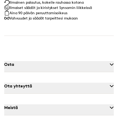
Ilmainen palautus, kokeile rauhassa kotona
Ilmaiset säädöt ja kiristykset Synsamin liikkeissä
Aina 90 päivän peruuttamisoikeus
Vahvuudet ja säädöt tarpeittesi mukaan
Osta
Ota yhteyttä
Meistä