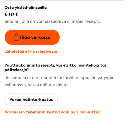
Osta yksiteholinsseillä
610 €
Sinulle, jolla on voimassaoleva silmälasiresepti.
Tilaa verkossa
Lähetetään 14 arkipäivässä
Puuttuuko sinulta resepti, vai etsitkö monitehoja tai
päätelaseja?
Jos sinulla ei ole reseptiä tai tarvitset apua linssityypin
valinnassa, varaa näöntarkastus.
Varaa näöntarkastus
Varauksen tekeminen kestää vain pari minuuttia!