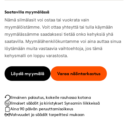
Saatavilla myymälässä
Nämä silmälasit voi ostaa tai vuokrata vain
myymälöistämme. Voit ottaa yhteyttä tai tulla käymään
myymälässämme saadaksesi tietää onko kehyksiä yhä
saatavilla. Myymälähenkilökuntamme voi aina auttaa sinua
löytämään muita vastaavia vaihtoehtoja, jos tämä
kehysmalli on loppu varastosta.
Löydä myymälä
Varaa näöntarkastus
Ilmainen palautus, kokeile rauhassa kotona
Ilmaiset säädöt ja kiristykset Synsamin liikkeissä
Aina 90 päivän peruuttamisoikeus
Vahvuudet ja säädöt tarpeittesi mukaan