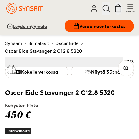
Valikko
Löydä myymälä
Varaa näöntarkastus
Synsam
Silmälasit
Oscar Eide
Oscar Eide Stavanger 2 C12.8 5320
Kuva
2
/
3
Image
1
Image
(Current image)
2
Image
3
Kokeile verkossa
Näytä 3D:nä
Oscar Eide Stavanger 2 C12.8 5320
Kehysten hinta
450 €
Osta verkosta