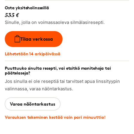
Osta yksiteholinsseillä
535 €
Sinulle, jolla on voimassaoleva silmälasiresepti.
Tilaa verkossa
Lähetetään 14 arkipäivässä
Puuttuuko sinulta resepti, vai etsitkö monitehoja tai
päätelaseja?
Jos sinulla ei ole reseptiä tai tarvitset apua linssityypin
valinnassa, varaa näöntarkastus.
Varaa näöntarkastus
Varauksen tekeminen kestää vain pari minuuttia!