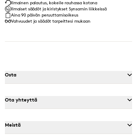
Ilmainen palautus, kokeile rauhassa kotona
Ilmaiset säädöt ja kiristykset Synsamin liikkeissä
Aina 90 päivän peruuttamisoikeus
Vahvuudet ja säädöt tarpeittesi mukaan
Osta
Ota yhteyttä
Meistä