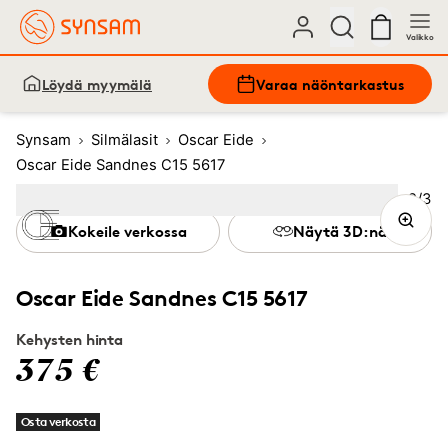
Valikko
Löydä myymälä
Varaa näöntarkastus
Synsam
Silmälasit
Oscar Eide
Oscar Eide Sandnes C15 5617
Kuva
2
/
3
Image
1
Image
(Current image)
2
Image
3
Kokeile verkossa
Näytä 3D:nä
Oscar Eide Sandnes C15 5617
Kehysten hinta
375 €
Osta verkosta