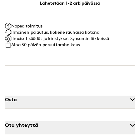
Lähetetään 1-2 arkipäivässä
Nopea toimitus
Ilmainen palautus, kokeile rauhassa kotona
Ilmaiset säädöt ja kiristykset Synsamin liikkeissä
Aina 30 päivän peruuttamisoikeus
Osta
Ota yhteyttä