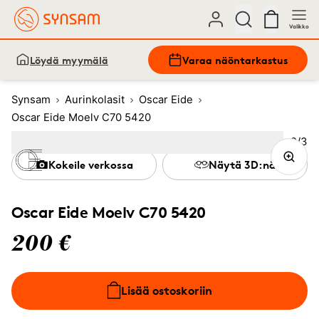
Valikko
Löydä myymälä
Varaa näöntarkastus
Synsam
Aurinkolasit
Oscar Eide
Oscar Eide Moelv C70 5420
Kuva
2
/
3
Image
1
Image
(Current image)
2
Image
3
Kokeile verkossa
Näytä 3D:nä
Oscar Eide Moelv C70 5420
200 €
Lisää ostoskoriin