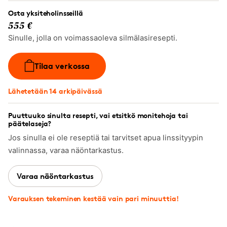
Osta yksiteholinsseillä
555 €
Sinulle, jolla on voimassaoleva silmälasiresepti.
Tilaa verkossa
Lähetetään 14 arkipäivässä
Puuttuuko sinulta resepti, vai etsitkö monitehoja tai
päätelaseja?
Jos sinulla ei ole reseptiä tai tarvitset apua linssityypin
valinnassa, varaa näöntarkastus.
Varaa näöntarkastus
Varauksen tekeminen kestää vain pari minuuttia!