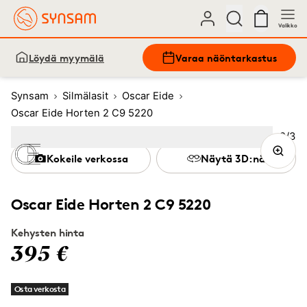
Valikko
Löydä myymälä
Varaa näöntarkastus
Synsam
Silmälasit
Oscar Eide
Oscar Eide Horten 2 C9 5220
Kuva
2
/
3
Image
1
Image
(Current image)
2
Image
3
Kokeile verkossa
Näytä 3D:nä
Oscar Eide Horten 2 C9 5220
Kehysten hinta
395 €
Osta verkosta