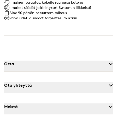
Ilmainen palautus, kokeile rauhassa kotona
Ilmaiset säädöt ja kiristykset Synsamin liikkeissä
Aina 90 päivän peruuttamisoikeus
Vahvuudet ja säädöt tarpeittesi mukaan
Osta
Ota yhteyttä
Meistä