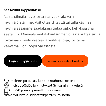
Saatavilla myymälässä
Nämä silmälasit voi ostaa tai vuokrata vain
myymälöistämme. Voit ottaa yhteyttä tai tulla käymään
myymälässämme saadaksesi tietää onko kehyksiä yhä
saatavilla. Myymälähenkilökuntamme voi aina auttaa sinua
löytämään muita vastaavia vaihtoehtoja, jos tämä
kehysmalli on loppu varastosta.
Löydä myymälä
Varaa näöntarkastus
Ilmainen palautus, kokeile rauhassa kotona
Ilmaiset säädöt ja kiristykset Synsamin liikkeissä
Aina 90 päivän peruuttamisoikeus
Vahvuudet ja säädöt tarpeittesi mukaan