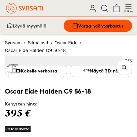
Valikko
Löydä myymälä
Varaa näöntarkastus
Synsam
Silmälasit
Oscar Eide
Oscar Eide Halden C9 56-18
Kuva
2
/
3
Image
1
Image
(Current image)
2
Image
3
Kokeile verkossa
Näytä 3D:nä
Oscar Eide Halden C9 56-18
Kehysten hinta
395 €
Osta verkosta