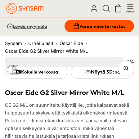
Valikko
Löydä myymälä
Varaa näöntarkastus
Synsam
Urheilulasit
Oscar Eide
Oscar Eide G2 Silver Mirror White M/L
Kuva
2
/
4
Image
1
Image
(Current image)
2
Image
3
Image
4
Kokeile verkossa
Näytä 3D:nä
Oscar Eide G2 Silver Mirror White M/L
OE G2 M/L on suunniteltu käyttäjille, jotka kaipaavat sekä
huippusuorituskykyä että tyylikästä ulkonäköä rinteessä.
Polarized+ -linssitekniikka takaa vertaansa vailla olevan
optisen selkeyden ja värientoiston, mikä vähentää
häiritseviä heijastuksia ja tarjoaa kristallinkirkkaan