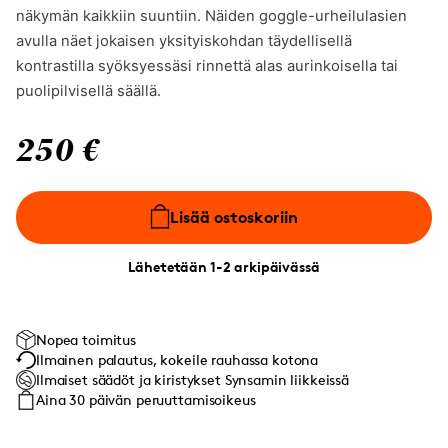
näkymän kaikkiin suuntiin. Näiden goggle-urheilulasien
avulla näet jokaisen yksityiskohdan täydellisellä
kontrastilla syöksyessäsi rinnettä alas aurinkoisella tai
puolipilvisellä säällä.
250 €
Lisää ostoskoriin
Lähetetään 1-2 arkipäivässä
Nopea toimitus
Ilmainen palautus, kokeile rauhassa kotona
Ilmaiset säädöt ja kiristykset Synsamin liikkeissä
Aina 30 päivän peruuttamisoikeus