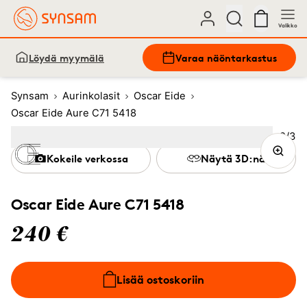
Valikko
Löydä myymälä
Varaa näöntarkastus
Synsam
Aurinkolasit
Oscar Eide
Oscar Eide Aure C71 5418
Kuva
2
/
3
Image
1
Image
(Current image)
2
Image
3
Kokeile verkossa
Näytä 3D:nä
Oscar Eide Aure C71 5418
240 €
Lisää ostoskoriin