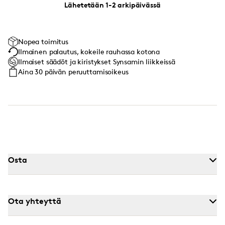
Lähetetään 1-2 arkipäivässä
Nopea toimitus
Ilmainen palautus, kokeile rauhassa kotona
Ilmaiset säädöt ja kiristykset Synsamin liikkeissä
Aina 30 päivän peruuttamisoikeus
Osta
Ota yhteyttä