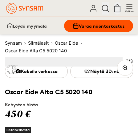
Valikko
Löydä myymälä
Varaa näöntarkastus
Synsam
Silmälasit
Oscar Eide
Oscar Eide Alta C5 5020 140
Kuva
2
/
3
Image
1
Image
(Current image)
2
Image
3
Kokeile verkossa
Näytä 3D:nä
Oscar Eide Alta C5 5020 140
Kehysten hinta
450 €
Osta verkosta