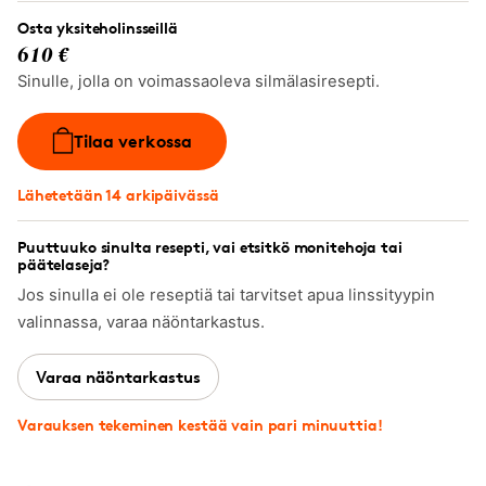
Osta yksiteholinsseillä
610 €
Sinulle, jolla on voimassaoleva silmälasiresepti.
Tilaa verkossa
Lähetetään 14 arkipäivässä
Puuttuuko sinulta resepti, vai etsitkö monitehoja tai
päätelaseja?
Jos sinulla ei ole reseptiä tai tarvitset apua linssityypin
valinnassa, varaa näöntarkastus.
Varaa näöntarkastus
Varauksen tekeminen kestää vain pari minuuttia!