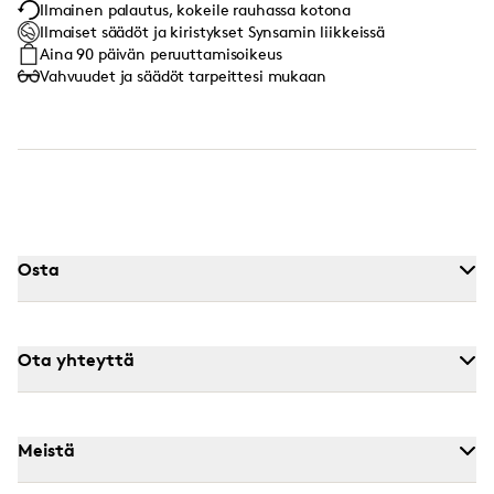
Ilmainen palautus, kokeile rauhassa kotona
Ilmaiset säädöt ja kiristykset Synsamin liikkeissä
Aina 90 päivän peruuttamisoikeus
Vahvuudet ja säädöt tarpeittesi mukaan
Osta
Ota yhteyttä
Meistä