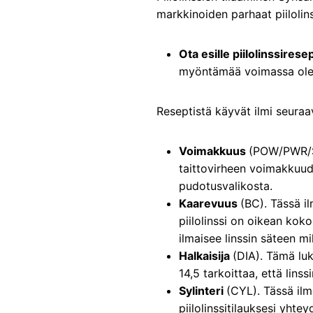
markkinoiden parhaat piilolinss
Ota esille piilolinssiresep
myöntämää voimassa oleva
Reseptistä käyvät ilmi seuraav
Voimakkuus
(POW/PWR/SP
taittovirheen voimakkuude
pudotusvalikosta.
Kaarevuus
(BC). Tässä i
piilolinssi on oikean kokoi
ilmaisee linssin säteen mi
Halkaisija
(DIA). Tämä luk
14,5 tarkoittaa, että linss
Sylinteri
(CYL). Tässä ilm
piilolinssitilauksesi yhtey