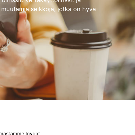
sä muutamia seikkoja, jotka on hyvä
koimastamme löydät