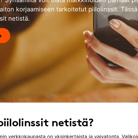
aiton korjaamiseen tarkoitetut piilolinssit. Täs
sit netistä.
s
iilolinssit netistä?
samin verkkokaupasta on yksinkertaista ja vaivatonta. Vali