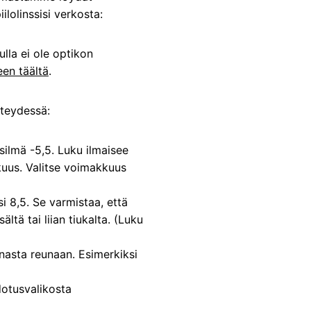
ilolinssisi verkosta:
ulla ei ole optikon
een täältä
.
hteydessä:
ilmä -5,5. Luku ilmaisee
kkuus. Valitse voimakkuus
i 8,5. Se varmistaa, että
ältä tai liian tiukalta. (Luku
eunasta reunaan. Esimerkiksi
dotusvalikosta