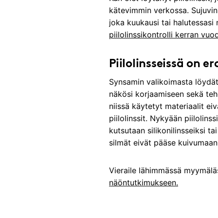
kätevimmin verkossa. Sujuvin r
joka kuukausi tai halutessasi 
piilolinssikontrolli kerran vuo
Piilolinsseissä on er
Synsamin valikoimasta löydät 
näkösi korjaamiseen sekä tehdä
niissä käytetyt materiaalit ei
piilolinssit. Nykyään piilolins
kutsutaan silikonilinsseiksi ta
silmät eivät pääse kuivumaan
Vieraile lähimmässä myymäläs
näöntutkimukseen.