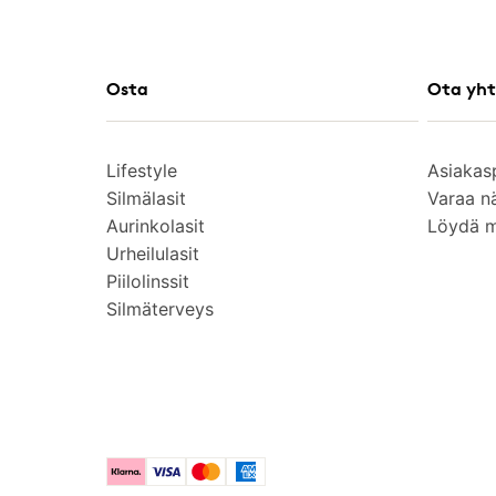
Osta
Ota yht
Lifestyle
Asiakas
Silmälasit
Varaa n
Aurinkolasit
Löydä 
Urheilulasit
Piilolinssit
Silmäterveys
Klarna
Visa
Mastercard
American Express