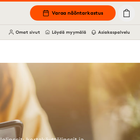
Varaa näöntarkastus
Omat sivut
Löydä myymälä
Asiakaspalvelu
linssit: kertakäyttölinssit ja