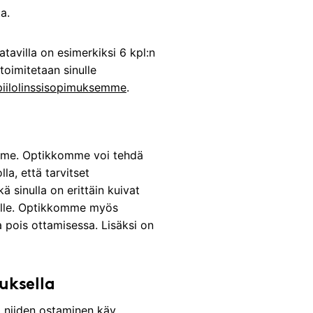
a.
atavilla on esimerkiksi 6 kpl:n
 toimitetaan sinulle
-piilolinssisopimuksemme
.
amme. Optikkomme voi tehdä
la, että tarvitset
kä sinulla on erittäin kuivat
ilmille. Optikkomme myös
a pois ottamisessa. Lisäksi on
tuksella
le, niiden ostaminen käy