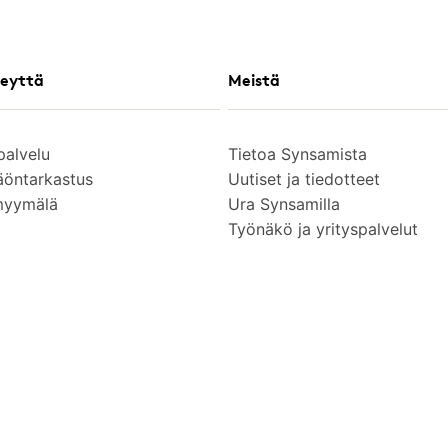
eyttä
Meistä
palvelu
Tietoa Synsamista
äöntarkastus
Uutiset ja tiedotteet
myymälä
Ura Synsamilla
Työnäkö ja yrityspalvelut