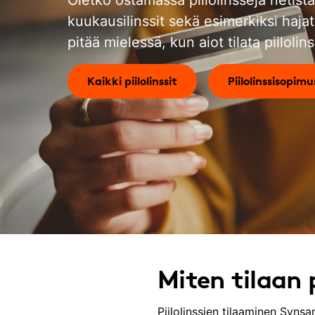
kuukausilinssit sekä esimerkiksi hajat
pitää mielessä, kun aiot tilata piilolins
Kaikki piilolinssit
Piilolinssisopimu
Miten tilaan p
Piilolinssien tilaaminen Syn