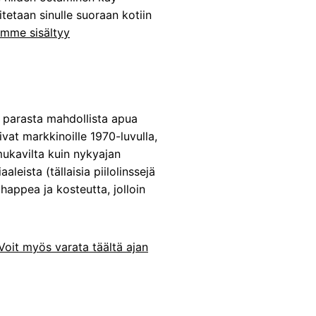
tetaan sinulle suoraan kotiin
emme sisältyy
e parasta mahdollista apua
ivat markkinoille 1970-luvulla,
 mukavilta kuin nykyajan
aleista (tällaisia piilolinssejä
 happea ja kosteutta, jolloin
Voit myös varata täältä ajan