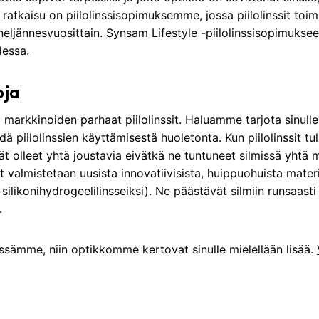
atkaisu on piilolinssisopimuksemme, jossa piilolinssit toimi
neljännesvuosittain.
Synsam Lifestyle -piilolinssisopimukse
dessa.
oja
markkinoiden parhaat piilolinssit. Haluamme tarjota sinull
 piilolinssien käyttämisestä huoletonta. Kun piilolinssit tul
vät olleet yhtä joustavia eivätkä ne tuntuneet silmissä yhtä
sit valmistetaan uusista innovatiivisista, huippuohuista materia
i silikonihydrogeelilinsseiksi). Ne päästävät silmiin runsaasti
.
sämme, niin optikkomme kertovat sinulle mielellään lisää.