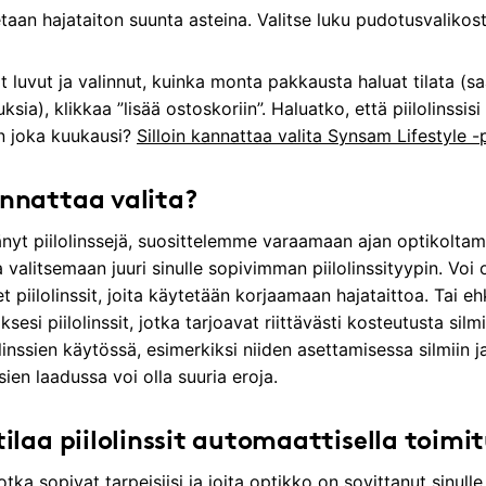
etaan hajataiton suunta asteina. Valitse luku pudotusvalikost
at luvut ja valinnut, kuinka monta pakkausta haluat tilata (sa
ia), klikkaa ”lisää ostoskoriin”. Haluatko, että piilolinssisi
in joka kuukausi?
Silloin kannattaa valita Synsam Lifestyle 
kannattaa valita?
änyt piilolinssejä, suosittelemme varaamaan ajan optikolt
alitsemaan juuri sinulle sopivimman piilolinssityypin. Voi ol
et piilolinssit, joita käytetään korjaamaan hajataittoa. Tai eh
äksesi piilolinssit, jotka tarjoavat riittävästi kosteutusta s
linssien käytössä, esimerkiksi niiden asettamisessa silmiin j
sien laadussa voi olla suuria eroja.
 tilaa piilolinssit automaattisella toimi
 jotka sopivat tarpeisiisi ja joita optikko on sovittanut sinul