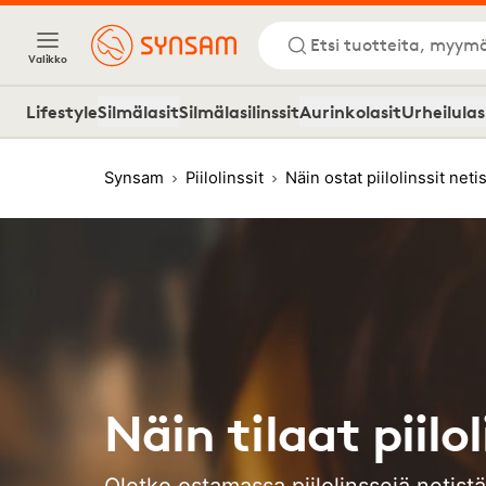
Etsi tuotteita, myymä
Valikko
Lifestyle
Silmälasit
Silmälasilinssit
Aurinkolasit
Urheilulas
Synsam
Piilolinssit
Näin ostat piilolinssit neti
Näin tilaat piilo
Oletko ostamassa piilolinssejä netistä?