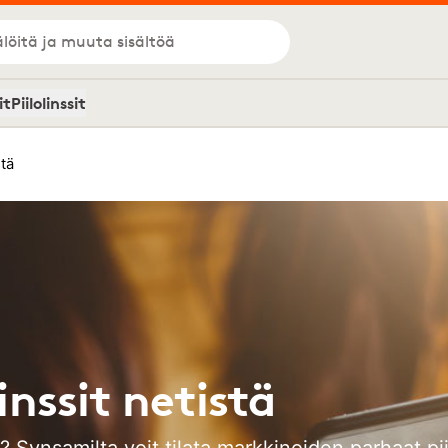
löitä ja muuta sisältöä
it
Piilolinssit
stä
linssit netistä
 Synsamilta voit tilata markkinoiden parhaat piilo