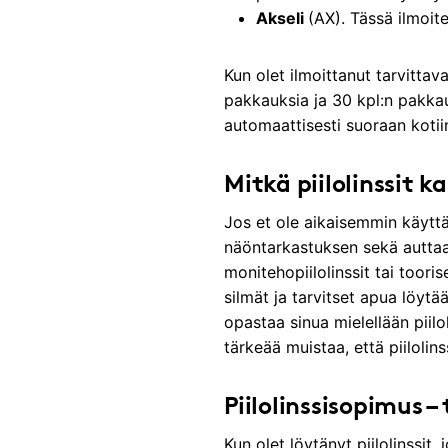
Akseli
(AX). Tässä ilmoit
Kun olet ilmoittanut tarvittav
pakkauksia ja 30 kpl:n pakkauks
automaattisesti suoraan koti
Mitkä piilolinssit 
Jos et ole aikaisemmin käytt
näöntarkastuksen sekä auttaa v
monitehopiilolinssit tai tooris
silmät ja tarvitset apua löytä
opastaa sinua mielellään piilo
tärkeää muistaa, että piilolins
Piilolinssisopimus –
Kun olet löytänyt piilolinssit,