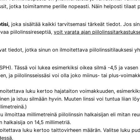
it, jotka toimitamme perille nopeasti. Näin helposti tilaat pi
tisi,
joka sisältää kaikki tarvitsemasi tärkeät tiedot. Jos sin
a piilolinssireseptiä,
voit varata ajan piilolinssitarkastuks
at tiedot, jotka sinun on ilmoitettava piilolinssitilauksesi y
H). Tässä voi lukea esimerkiksi oikea silmä -4,5 ja vasen s
n, ja piilolinsseissäsi voi olla joko miinus- tai plus-voima
lmoitettava luku kertoo hajataiton voimakkuuden, esimerkiks
nen ja istuu silmään hyvin. Muuten linssi voi tuntua liian löys
llimetreinä.)
u ilmoittaa millimetreinä piilolinssin halkaisijan eli mitan r
in halkaisija on 14,5 millimetriä.
oitettava luku kertoo taittovirheen määrän. Valitse luku pu
dessä.