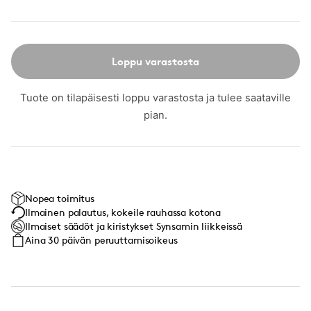
Loppu varastosta
Tuote on tilapäisesti loppu varastosta ja tulee saataville
pian.
Nopea toimitus
Ilmainen palautus, kokeile rauhassa kotona
Ilmaiset säädöt ja kiristykset Synsamin liikkeissä
Aina 30 päivän peruuttamisoikeus