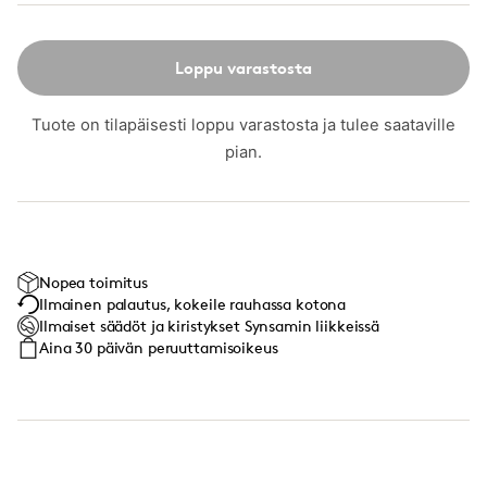
Loppu varastosta
Tuote on tilapäisesti loppu varastosta ja tulee saataville
pian.
Nopea toimitus
Ilmainen palautus, kokeile rauhassa kotona
Ilmaiset säädöt ja kiristykset Synsamin liikkeissä
Aina 30 päivän peruuttamisoikeus