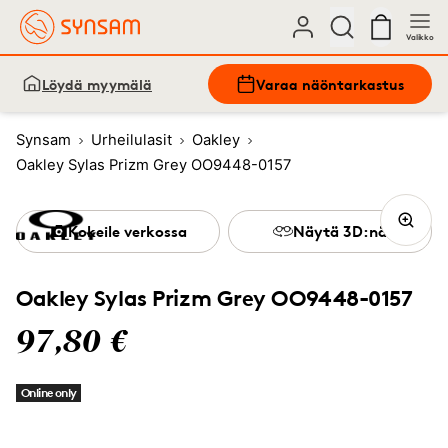
Valikko
Löydä myymälä
Varaa näöntarkastus
Synsam
Urheilulasit
Oakley
Oakley Sylas Prizm Grey OO9448-0157
Kokeile verkossa
Näytä 3D:nä
Oakley Sylas Prizm Grey OO9448-0157
97,80 €
Online only