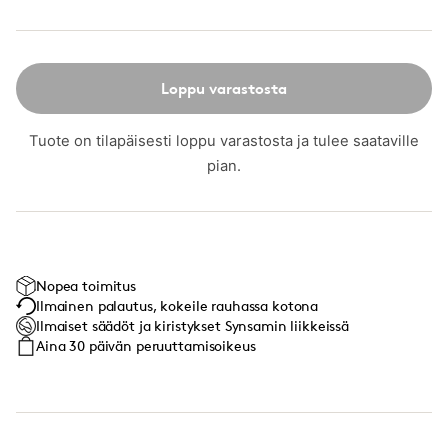
Loppu varastosta
Tuote on tilapäisesti loppu varastosta ja tulee saataville
pian.
Nopea toimitus
Ilmainen palautus, kokeile rauhassa kotona
Ilmaiset säädöt ja kiristykset Synsamin liikkeissä
Aina 30 päivän peruuttamisoikeus