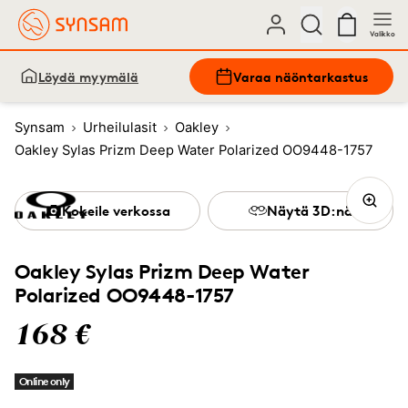
Valikko
Löydä myymälä
Varaa näöntarkastus
Synsam
Urheilulasit
Oakley
Oakley Sylas Prizm Deep Water Polarized OO9448-1757
Kokeile verkossa
Näytä 3D:nä
Oakley Sylas Prizm Deep Water
Polarized OO9448-1757
168 €
Online only