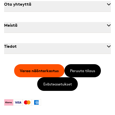
Ota yhteyttä
Meistä
Tiedot
Varaa näöntarkastus
Peruuta tilaus
Evästeasetukset
Klarna
Visa
Mastercard
American Express