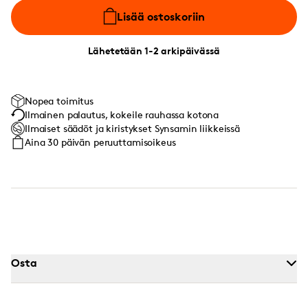
Lisää ostoskoriin
Lähetetään 1-2 arkipäivässä
Nopea toimitus
Ilmainen palautus, kokeile rauhassa kotona
Ilmaiset säädöt ja kiristykset Synsamin liikkeissä
Aina 30 päivän peruuttamisoikeus
Osta