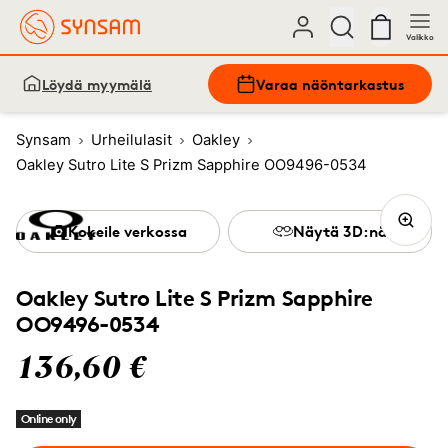
Valikko
Löydä myymälä
Varaa näöntarkastus
Synsam
Urheilulasit
Oakley
Oakley Sutro Lite S Prizm Sapphire OO9496-0534
Kokeile verkossa
Näytä 3D:nä
Oakley Sutro Lite S Prizm Sapphire
OO9496-0534
136,60 €
Online only