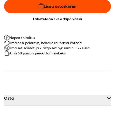
Lisää ostoskoriin
Lähetetään 1-2 arkipäivässä
Nopea toimitus
Ilmainen palautus, kokeile rauhassa kotona
Ilmaiset säädöt ja kiristykset Synsamin liikkeissä
Aina 30 päivän peruuttamisoikeus
Osta