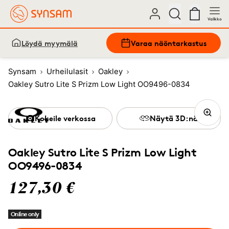
Valikko
Löydä myymälä
Varaa näöntarkastus
Synsam
Urheilulasit
Oakley
Oakley Sutro Lite S Prizm Low Light OO9496-0834
Kokeile verkossa
Näytä 3D:nä
Oakley Sutro Lite S Prizm Low Light
OO9496-0834
127,30 €
Online only