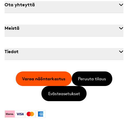
Ota yhteyttä
Meistä
Tiedot
Varaa näöntarkastus
Peruuta tilaus
Evästeasetukset
Klarna
Visa
Mastercard
American Express