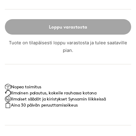
Loppu varastosta
Tuote on tilapäisesti loppu varastosta ja tulee saataville
pian.
Nopea toimitus
Ilmainen palautus, kokeile rauhassa kotona
Ilmaiset säädöt ja kiristykset Synsamin liikkeissä
Aina 30 päivän peruuttamisoikeus