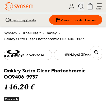
Valikko
Löydä myymälä
Varaa näöntarkastus
Synsam
Urheilulasit
Oakley
Oakley Sutro Clear Photochromic OO9406-9937
Kokeile verkossa
Näytä 3D:nä
Oakley Sutro Clear Photochromic
OO9406-9937
146,20 €
Online only