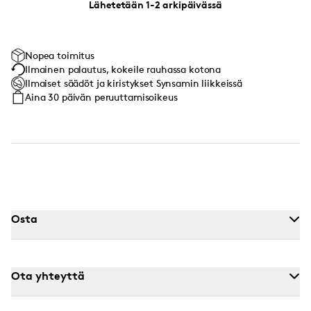
Lähetetään 1-2 arkipäivässä
Nopea toimitus
Ilmainen palautus, kokeile rauhassa kotona
Ilmaiset säädöt ja kiristykset Synsamin liikkeissä
Aina 30 päivän peruuttamisoikeus
Osta
Ota yhteyttä