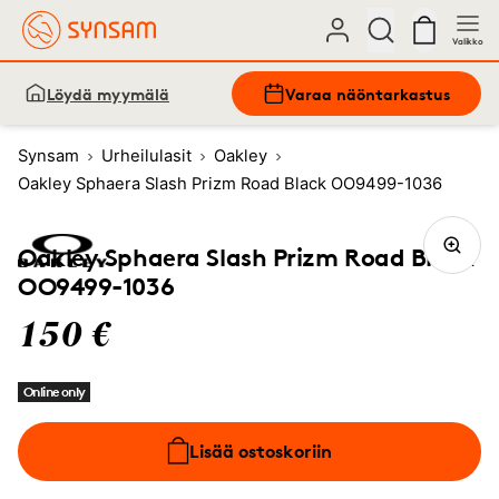
Valikko
Löydä myymälä
Varaa näöntarkastus
Synsam
Urheilulasit
Oakley
Oakley Sphaera Slash Prizm Road Black OO9499-1036
Oakley Sphaera Slash Prizm Road Black
OO9499-1036
150 €
Online only
Lisää ostoskoriin