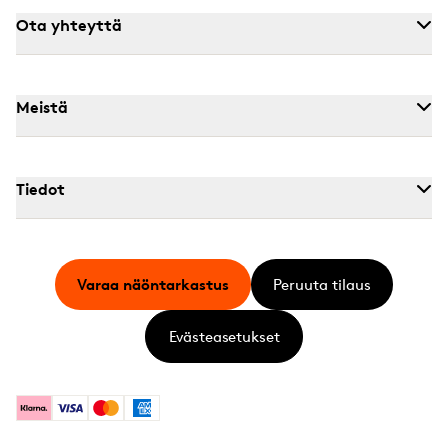
Ota yhteyttä
Meistä
Tiedot
Varaa näöntarkastus
Peruuta tilaus
Evästeasetukset
Klarna
Visa
Mastercard
American Express