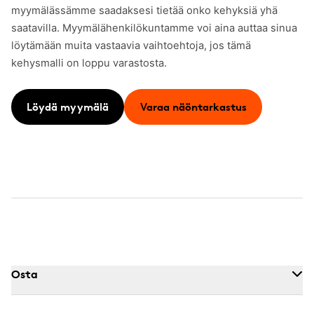
myymälässämme saadaksesi tietää onko kehyksiä yhä
saatavilla. Myymälähenkilökuntamme voi aina auttaa sinua
löytämään muita vastaavia vaihtoehtoja, jos tämä
kehysmalli on loppu varastosta.
Löydä myymälä
Varaa näöntarkastus
Osta