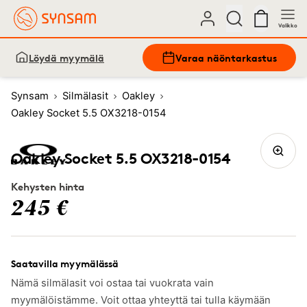
Valikko
Löydä myymälä
Varaa näöntarkastus
Synsam
Silmälasit
Oakley
Oakley Socket 5.5 OX3218-0154
Oakley Socket 5.5 OX3218-0154
Kehysten hinta
245 €
Saatavilla myymälässä
Nämä silmälasit voi ostaa tai vuokrata vain
myymälöistämme. Voit ottaa yhteyttä tai tulla käymään