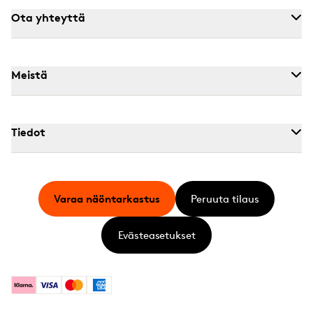
Ota yhteyttä
Meistä
Tiedot
Varaa näöntarkastus
Peruuta tilaus
Evästeasetukset
Klarna
Visa
Mastercard
American Express