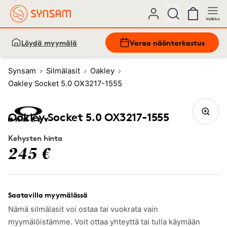
Valikko
Löydä myymälä
Varaa näöntarkastus
Synsam
Silmälasit
Oakley
Oakley Socket 5.0 OX3217-1555
Oakley Socket 5.0 OX3217-1555
Kehysten hinta
245 €
Saatavilla myymälässä
Nämä silmälasit voi ostaa tai vuokrata vain
myymälöistämme. Voit ottaa yhteyttä tai tulla käymään