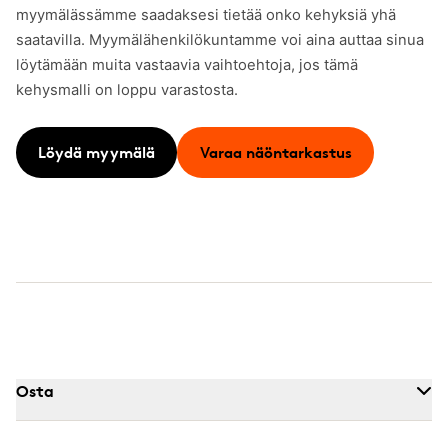
myymälässämme saadaksesi tietää onko kehyksiä yhä
saatavilla. Myymälähenkilökuntamme voi aina auttaa sinua
löytämään muita vastaavia vaihtoehtoja, jos tämä
kehysmalli on loppu varastosta.
Löydä myymälä
Varaa näöntarkastus
Osta