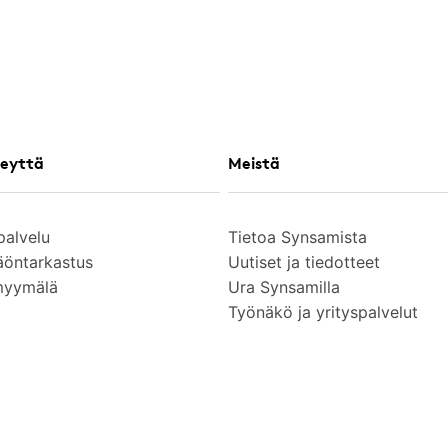
eyttä
Meistä
palvelu
Tietoa Synsamista
äöntarkastus
Uutiset ja tiedotteet
myymälä
Ura Synsamilla
Työnäkö ja yrityspalvelut