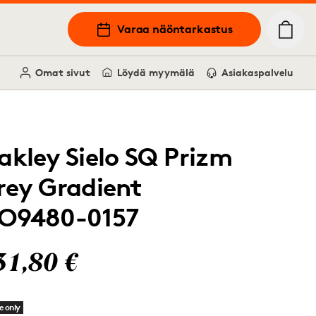
Varaa näöntarkastus
Omat sivut
Löydä myymälä
Asiakaspalvelu
akley Sielo SQ Prizm
rey Gradient
O9480-0157
31,80 €
e only