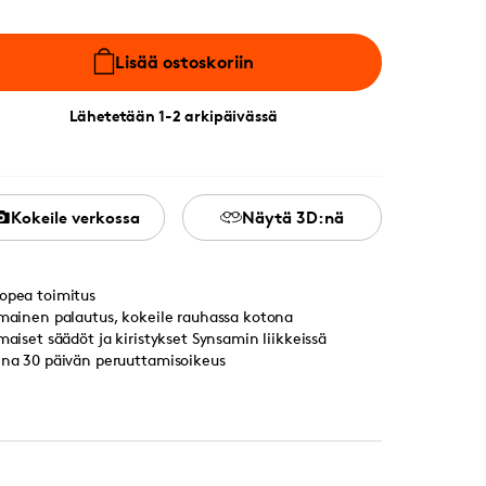
Lisää ostoskoriin
Lähetetään 1-2 arkipäivässä
Kokeile verkossa
Näytä 3D:nä
opea toimitus
lmainen palautus, kokeile rauhassa kotona
lmaiset säädöt ja kiristykset Synsamin liikkeissä
ina 30 päivän peruuttamisoikeus