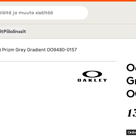
löitä ja muuta sisältöä
it
Piilolinssit
Q Prizm Grey Gradient OO9480-0157
O
G
O
1
Onlin