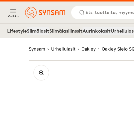
Etsi tuotteita, myymä
Valikko
Lifestyle
Silmälasit
Silmälasilinssit
Aurinkolasit
Urheilulas
Synsam
Urheilulasit
Oakley
Oakley Sielo S