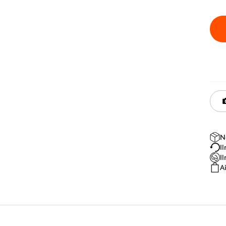
N
I
I
A