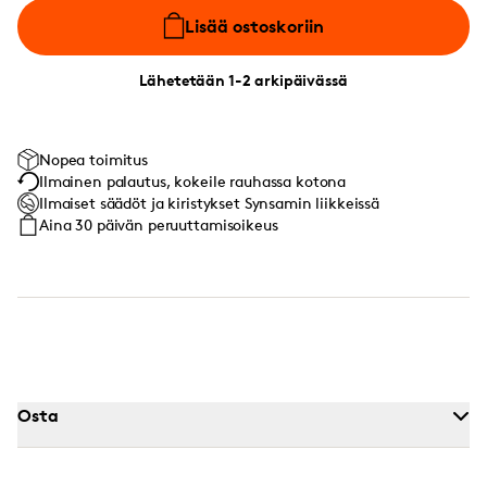
Lisää ostoskoriin
Lähetetään 1-2 arkipäivässä
Nopea toimitus
Ilmainen palautus, kokeile rauhassa kotona
Ilmaiset säädöt ja kiristykset Synsamin liikkeissä
Aina 30 päivän peruuttamisoikeus
Osta