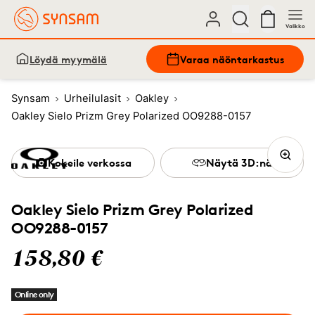
Valikko
Löydä myymälä
Varaa näöntarkastus
Synsam
Urheilulasit
Oakley
Oakley Sielo Prizm Grey Polarized OO9288-0157
Kokeile verkossa
Näytä 3D:nä
Oakley Sielo Prizm Grey Polarized
OO9288-0157
158,80 €
Online only