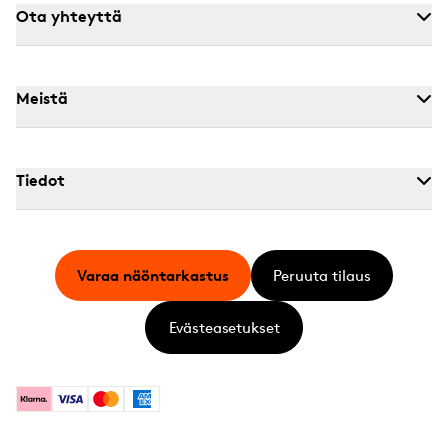
Ota yhteyttä
Meistä
Tiedot
Varaa näöntarkastus
Peruuta tilaus
Evästeasetukset
Klarna
Visa
Mastercard
American Express