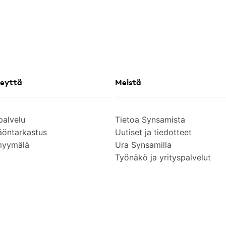
eyttä
Meistä
palvelu
Tietoa Synsamista
äöntarkastus
Uutiset ja tiedotteet
myymälä
Ura Synsamilla
Työnäkö ja yrityspalvelut