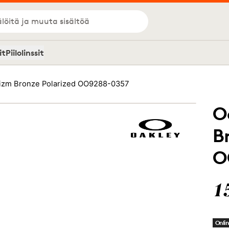
löitä ja muuta sisältöä
it
Piilolinssit
rizm Bronze Polarized OO9288-0357
O
B
O
1
Onlin