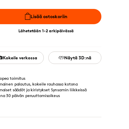
Lisää ostoskoriin
Lähetetään 1-2 arkipäivässä
Kokeile verkossa
Näytä 3D:nä
opea toimitus
lmainen palautus, kokeile rauhassa kotona
lmaiset säädöt ja kiristykset Synsamin liikkeissä
ina 30 päivän peruuttamisoikeus