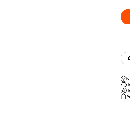
N
I
I
A