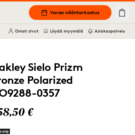
Varaa näöntarkastus
Omat sivut
Löydä myymälä
Asiakaspalvelu
akley Sielo Prizm
ronze Polarized
O9288-0357
58,50 €
e only