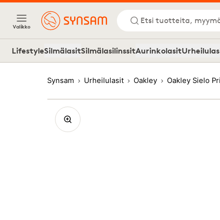
Etsi tuotteita, myymä
Valikko
Lifestyle
Silmälasit
Silmälasilinssit
Aurinkolasit
Urheilulas
Synsam
Urheilulasit
Oakley
Oakley Sielo P