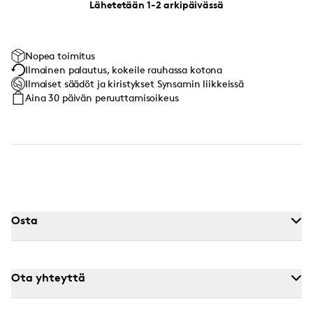
Lähetetään 1-2 arkipäivässä
Nopea toimitus
Ilmainen palautus, kokeile rauhassa kotona
Ilmaiset säädöt ja kiristykset Synsamin liikkeissä
Aina 30 päivän peruuttamisoikeus
Osta
Ota yhteyttä