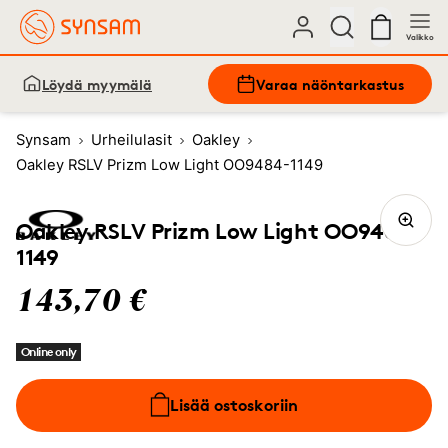
Valikko
Löydä myymälä
Varaa näöntarkastus
Synsam
Urheilulasit
Oakley
Oakley RSLV Prizm Low Light OO9484-1149
Oakley RSLV Prizm Low Light OO9484-
1149
143,70 €
Online only
Lisää ostoskoriin