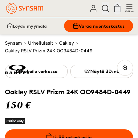
Valikko
Löydä myymälä
Varaa näöntarkastus
Synsam
Urheilulasit
Oakley
Oakley RSLV Prizm 24K OO9484D-0449
Kokeile verkossa
Näytä 3D:nä
Oakley RSLV Prizm 24K OO9484D-0449
150 €
Online only
Lisää ostoskoriin