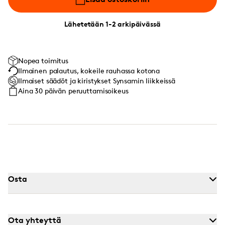
Lähetetään 1-2 arkipäivässä
Nopea toimitus
Ilmainen palautus, kokeile rauhassa kotona
Ilmaiset säädöt ja kiristykset Synsamin liikkeissä
Aina 30 päivän peruuttamisoikeus
Osta
Ota yhteyttä