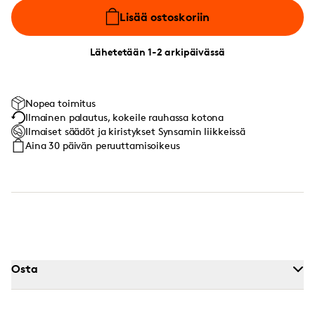
Lisää ostoskoriin
Lähetetään 1-2 arkipäivässä
Nopea toimitus
Ilmainen palautus, kokeile rauhassa kotona
Ilmaiset säädöt ja kiristykset Synsamin liikkeissä
Aina 30 päivän peruuttamisoikeus
Osta