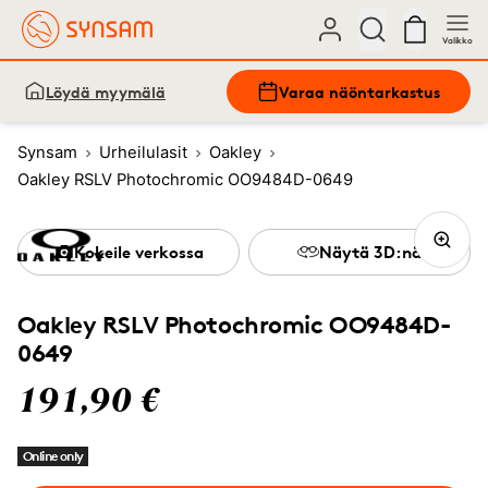
Valikko
Löydä myymälä
Varaa näöntarkastus
Synsam
Urheilulasit
Oakley
Oakley RSLV Photochromic OO9484D-0649
Kokeile verkossa
Näytä 3D:nä
Oakley RSLV Photochromic OO9484D-
0649
191,90 €
Online only