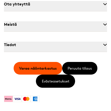
Ota yhteyttä
Meistä
Tiedot
Varaa näöntarkastus
Peruuta tilaus
Evästeasetukset
Klarna
Visa
Mastercard
American Express