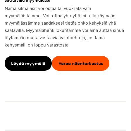
Saatavilla myymälässä
Nämä silmälasit voi ostaa tai vuokrata vain
myymälöistämme. Voit ottaa yhteyttä tai tulla käymään
myymälässämme saadaksesi tietää onko kehyksiä yhä
saatavilla. Myymälähenkilökuntamme voi aina auttaa sinua
löytämään muita vastaavia vaihtoehtoja, jos tämä
kehysmalli on loppu varastosta.
Löydä myymälä
Varaa näöntarkastus