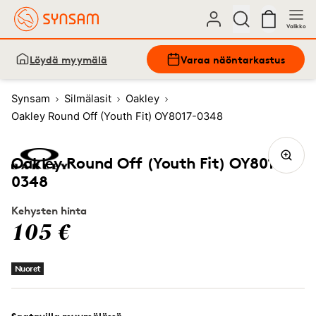
Valikko
Löydä myymälä
Varaa näöntarkastus
Synsam
Silmälasit
Oakley
Oakley Round Off (Youth Fit) OY8017-0348
Oakley Round Off (Youth Fit) OY8017-
0348
Kehysten hinta
105 €
Nuoret