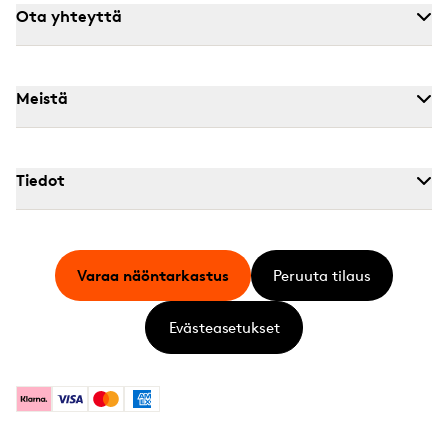
Ota yhteyttä
Meistä
Tiedot
Varaa näöntarkastus
Peruuta tilaus
Evästeasetukset
Klarna
Visa
Mastercard
American Express