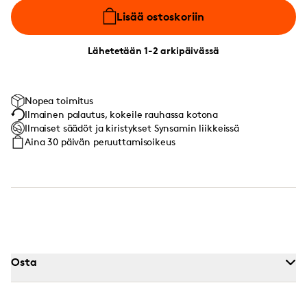
Lisää ostoskoriin
Lähetetään 1-2 arkipäivässä
Nopea toimitus
Ilmainen palautus, kokeile rauhassa kotona
Ilmaiset säädöt ja kiristykset Synsamin liikkeissä
Aina 30 päivän peruuttamisoikeus
Osta