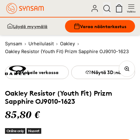
Valikko
Löydä myymälä
Varaa näöntarkastus
Synsam
Urheilulasit
Oakley
Oakley Resistor (Youth Fit) Prizm Sapphire OJ9010-1623
Kokeile verkossa
Näytä 3D:nä
Oakley Resistor (Youth Fit) Prizm
Sapphire OJ9010-1623
85,80 €
Online only
Nuoret