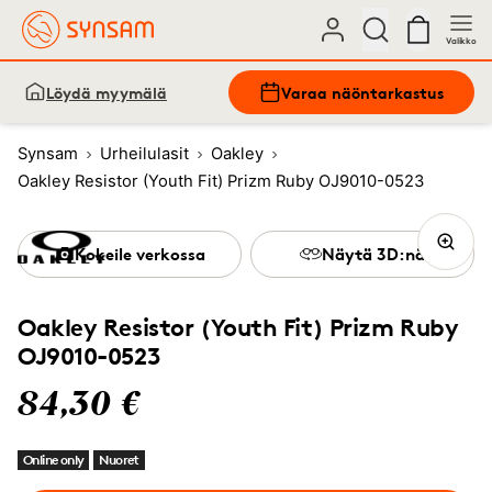
Valikko
Löydä myymälä
Varaa näöntarkastus
Synsam
Urheilulasit
Oakley
Oakley Resistor (Youth Fit) Prizm Ruby OJ9010-0523
Kokeile verkossa
Näytä 3D:nä
Oakley Resistor (Youth Fit) Prizm Ruby
OJ9010-0523
84,30 €
Online only
Nuoret