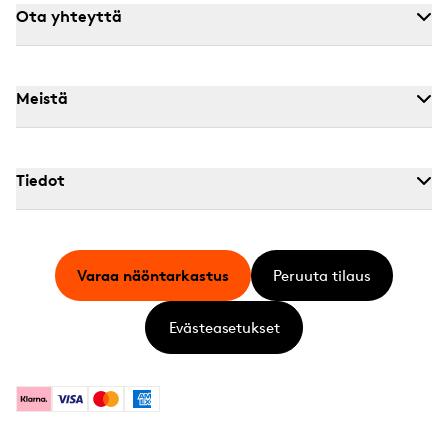
Ota yhteyttä
Meistä
Tiedot
Varaa näöntarkastus
Peruuta tilaus
Evästeasetukset
Klarna
Visa
Mastercard
American Express