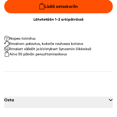
Lisää ostoskoriin
Lähetetään 1-2 arkipäivässä
Nopea toimitus
Ilmainen palautus, kokeile rauhassa kotona
Ilmaiset säädöt ja kiristykset Synsamin liikkeissä
Aina 30 päivän peruuttamisoikeus
Osta