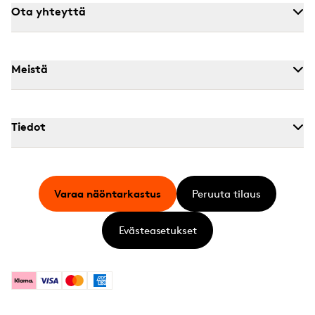
Ota yhteyttä
Meistä
Tiedot
Varaa näöntarkastus
Peruuta tilaus
Evästeasetukset
Klarna
Visa
Mastercard
American Express