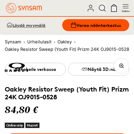
Valikko
Löydä myymälä
Varaa näöntarkastus
Synsam
Urheilulasit
Oakley
Oakley Resistor Sweep (Youth Fit) Prizm 24K OJ9015-0528
Kokeile verkossa
Näytä 3D:nä
Oakley Resistor Sweep (Youth Fit) Prizm
24K OJ9015-0528
84,80 €
Online only
Nuoret