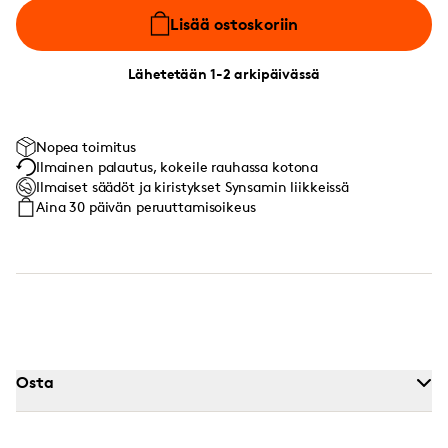
Lisää ostoskoriin
Lähetetään 1-2 arkipäivässä
Nopea toimitus
Ilmainen palautus, kokeile rauhassa kotona
Ilmaiset säädöt ja kiristykset Synsamin liikkeissä
Aina 30 päivän peruuttamisoikeus
Osta