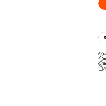
N
I
I
A