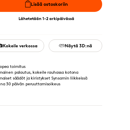
Lisää ostoskoriin
Lähetetään 1-2 arkipäivässä
Kokeile verkossa
Näytä 3D:nä
opea toimitus
lmainen palautus, kokeile rauhassa kotona
lmaiset säädöt ja kiristykset Synsamin liikkeissä
ina 30 päivän peruuttamisoikeus