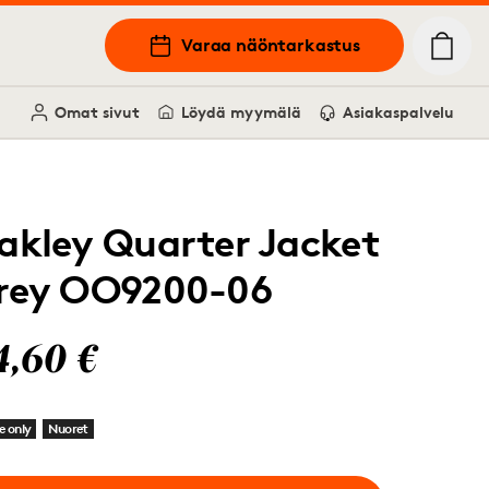
Varaa näöntarkastus
Omat sivut
Löydä myymälä
Asiakaspalvelu
akley Quarter Jacket
rey OO9200-06
4,60 €
e only
Nuoret