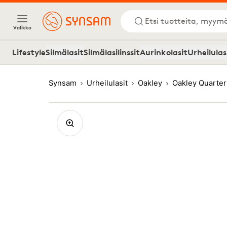
Etsi tuotteita, myymä
Valikko
Lifestyle
Silmälasit
Silmälasilinssit
Aurinkolasit
Urheilulas
Synsam
Urheilulasit
Oakley
Oakley Quarte