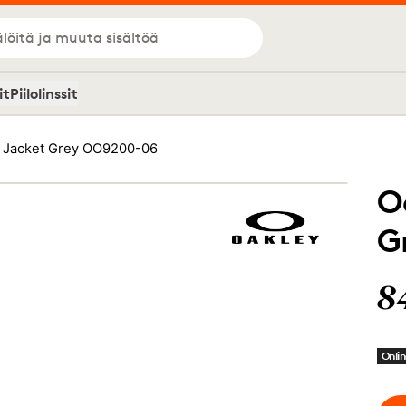
löitä ja muuta sisältöä
it
Piilolinssit
r Jacket Grey OO9200-06
O
G
8
Onlin