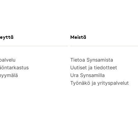
eyttä
Meistä
palvelu
Tietoa Synsamista
äöntarkastus
Uutiset ja tiedotteet
myymälä
Ura Synsamilla
Työnäkö ja yrityspalvelut