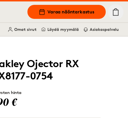
Varaa näöntarkastus
Omat sivut
Löydä myymälä
Asiakaspalvelu
akley Ojector RX
X8177-0754
sten hinta
90 €