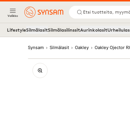
Etsi tuotteita, myymä
Valikko
Lifestyle
Silmälasit
Silmälasilinssit
Aurinkolasit
Urheilulas
Synsam
Silmälasit
Oakley
Oakley Ojector 