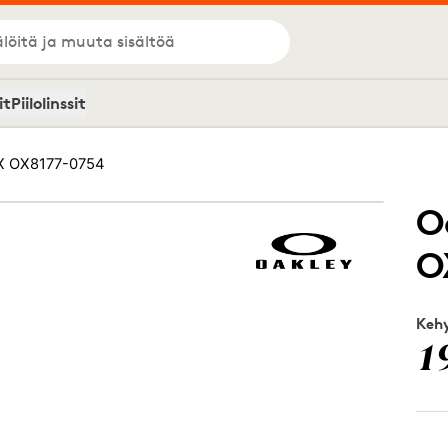
löitä ja muuta sisältöä
it
Piilolinssit
RX OX8177-0754
O
O
Kehy
1