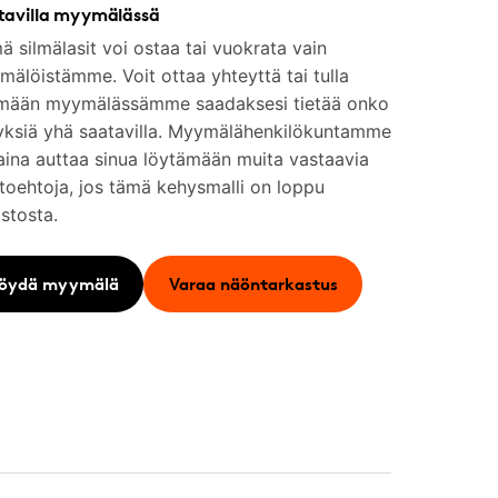
tavilla myymälässä
 silmälasit voi ostaa tai vuokrata vain
älöistämme. Voit ottaa yhteyttä tai tulla
mään myymälässämme saadaksesi tietää onko
yksiä yhä saatavilla. Myymälähenkilökuntamme
aina auttaa sinua löytämään muita vastaavia
toehtoja, jos tämä kehysmalli on loppu
stosta.
öydä myymälä
Varaa näöntarkastus