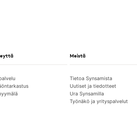
eyttä
Meistä
palvelu
Tietoa Synsamista
äöntarkastus
Uutiset ja tiedotteet
myymälä
Ura Synsamilla
Työnäkö ja yrityspalvelut