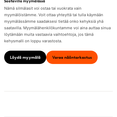
Saatavilla myymälässä
Nämä silmälasit voi ostaa tai vuokrata vain
myymälöistämme. Voit ottaa yhteyttä tai tulla käymään
myymälässämme saadaksesi tietää onko kehyksiä yhä
saatavilla. Myymälähenkilökuntamme voi aina auttaa sinua
löytämään muita vastaavia vaihtoehtoja, jos tämä
kehysmalli on loppu varastosta.
Löydä myymälä
Varaa näöntarkastus