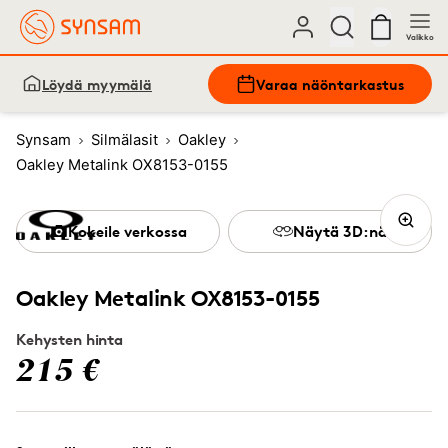
Valikko
Löydä myymälä
Varaa näöntarkastus
Synsam
Silmälasit
Oakley
Oakley Metalink OX8153-0155
Kokeile verkossa
Näytä 3D:nä
Oakley Metalink OX8153-0155
Kehysten hinta
215 €