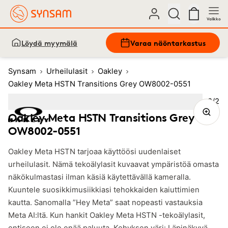
Valikko
Löydä myymälä
Varaa näöntarkastus
Synsam
Urheilulasit
Oakley
Oakley Meta HSTN Transitions Grey OW8002-0551
Kuva
2
/
2
Image
1
Image
(Current image)
2
Oakley Meta HSTN Transitions Grey
OW8002-0551
Oakley Meta HSTN tarjoaa käyttöösi uudenlaiset
urheilulasit. Nämä tekoälylasit kuvaavat ympäristöä omasta
näkökulmastasi ilman käsiä käytettävällä kameralla.
Kuuntele suosikkimusiikkiasi tehokkaiden kaiuttimien
kautta. Sanomalla ”Hey Meta” saat nopeasti vastauksia
Meta AI:ltä. Kun hankit Oakley Meta HSTN -tekoälylasit,