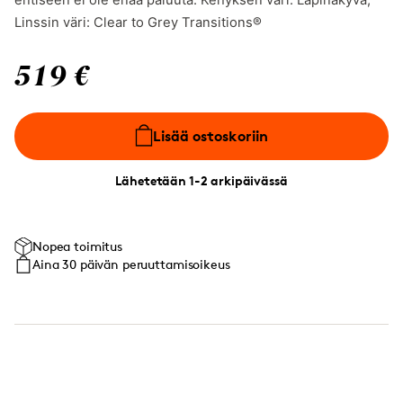
entiseen ei ole enää paluuta. Kehyksen väri: Läpinäkyvä,
Linssin väri: Clear to Grey Transitions®
519 €
Lisää ostoskoriin
Lähetetään 1-2 arkipäivässä
Nopea toimitus
Aina 30 päivän peruuttamisoikeus