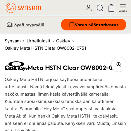
Valikko
Löydä myymälä
Varaa näöntarkastus
Synsam
Urheilulasit
Oakley
Oakley Meta HSTN Clear OW8002-0751
Oakley Meta HSTN Clear OW8002-0751
Oakley Meta HSTN tarjoaa käyttöösi uudenlaiset
urheilulasit. Nämä tekoälylasit kuvaavat ympäristöä omasta
näkökulmastasi ilman käsiä käytettävällä kameralla.
Kuuntele suosikkimusiikkiasi tehokkaiden kaiuttimien
kautta. Sanomalla ”Hey Meta” saat nopeasti vastauksia
Meta AI:ltä. Kun hankit Oakley Meta HSTN -tekoälylasit,
entiseen ei ole enää paluuta. Kehyksen väri: Musta, Linssin
väri: Läpinäkyvä