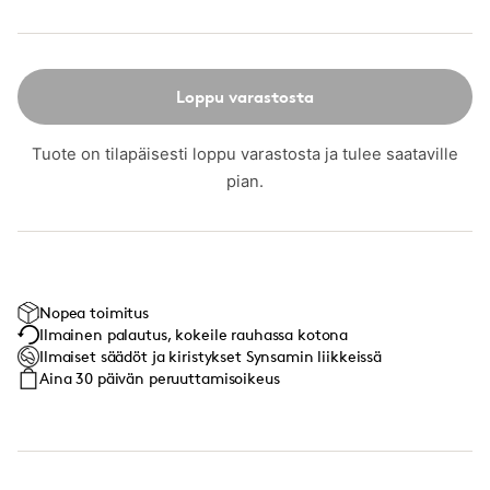
Loppu varastosta
Tuote on tilapäisesti loppu varastosta ja tulee saataville
pian.
Nopea toimitus
Ilmainen palautus, kokeile rauhassa kotona
Ilmaiset säädöt ja kiristykset Synsamin liikkeissä
Aina 30 päivän peruuttamisoikeus