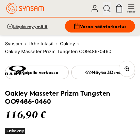
Valikko
Löydä myymälä
Varaa näöntarkastus
Synsam
Urheilulasit
Oakley
Oakley Masseter Prizm Tungsten OO9486-0460
Kokeile verkossa
Näytä 3D:nä
Oakley Masseter Prizm Tungsten
OO9486-0460
116,90 €
Online only