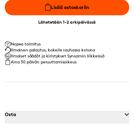
Lisää ostoskoriin
Lähetetään 1-2 arkipäivässä
Nopea toimitus
Ilmainen palautus, kokeile rauhassa kotona
Ilmaiset säädöt ja kiristykset Synsamin liikkeissä
Aina 30 päivän peruuttamisoikeus
Osta