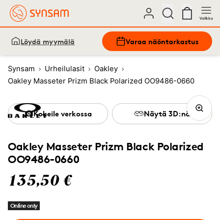
Valikko
Löydä myymälä
Varaa näöntarkastus
Synsam
Urheilulasit
Oakley
Oakley Masseter Prizm Black Polarized OO9486-0660
Kokeile verkossa
Näytä 3D:nä
Oakley Masseter Prizm Black Polarized
OO9486-0660
135,50 €
Online only