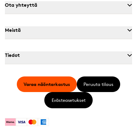
Ota yhteyttä
Meistä
Tiedot
Varaa näöntarkastus
Peruuta tilaus
Evästeasetukset
Klarna
Visa
Mastercard
American Express