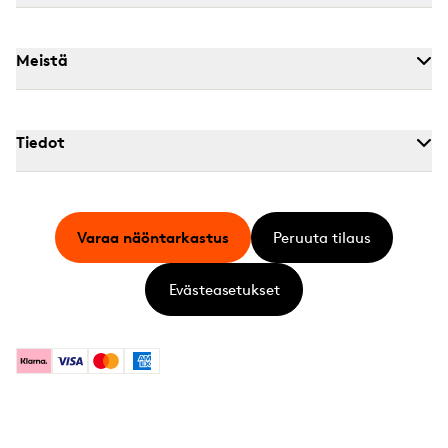
Meistä
Tiedot
Varaa näöntarkastus
Peruuta tilaus
Evästeasetukset
Klarna
Visa
Mastercard
American Express