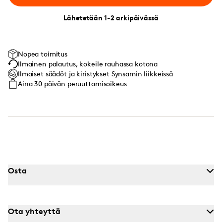
Lähetetään 1-2 arkipäivässä
Nopea toimitus
Ilmainen palautus, kokeile rauhassa kotona
Ilmaiset säädöt ja kiristykset Synsamin liikkeissä
Aina 30 päivän peruuttamisoikeus
Osta
Ota yhteyttä