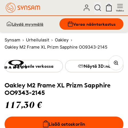
Valikko
Löydä myymälä
Varaa näöntarkastus
Synsam
Urheilulasit
Oakley
Oakley M2 Frame XL Prizm Sapphire OO9343-2145
Kokeile verkossa
Näytä 3D:nä
Oakley M2 Frame XL Prizm Sapphire
OO9343-2145
117,30 €
Lisää ostoskoriin