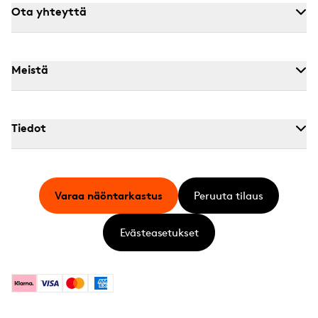
Ota yhteyttä
Meistä
Tiedot
Varaa näöntarkastus
Peruuta tilaus
Evästeasetukset
Klarna
Visa
Mastercard
American Express