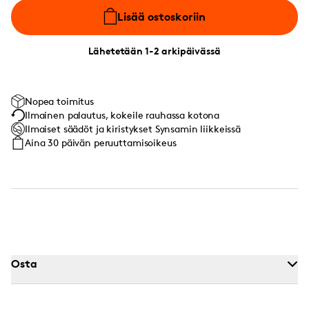
Lisää ostoskoriin
Lähetetään 1-2 arkipäivässä
Nopea toimitus
Ilmainen palautus, kokeile rauhassa kotona
Ilmaiset säädöt ja kiristykset Synsamin liikkeissä
Aina 30 päivän peruuttamisoikeus
Osta