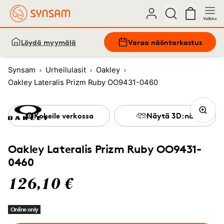
Valikko
Löydä myymälä
Varaa näöntarkastus
Synsam
Urheilulasit
Oakley
Oakley Lateralis Prizm Ruby OO9431-0460
Kokeile verkossa
Näytä 3D:nä
Oakley Lateralis Prizm Ruby OO9431-
0460
126,10 €
Online only