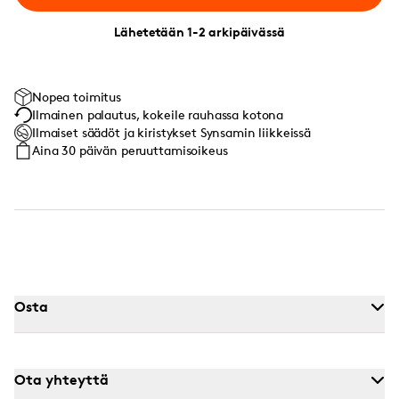
Lähetetään 1-2 arkipäivässä
Nopea toimitus
Ilmainen palautus, kokeile rauhassa kotona
Ilmaiset säädöt ja kiristykset Synsamin liikkeissä
Aina 30 päivän peruuttamisoikeus
Osta
Ota yhteyttä