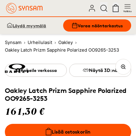
Valikko
Löydä myymälä
Varaa näöntarkastus
Synsam
Urheilulasit
Oakley
Oakley Latch Prizm Sapphire Polarized OO9265-3253
Kokeile verkossa
Näytä 3D:nä
Oakley Latch Prizm Sapphire Polarized
OO9265-3253
161,30 €
Lisää ostoskoriin