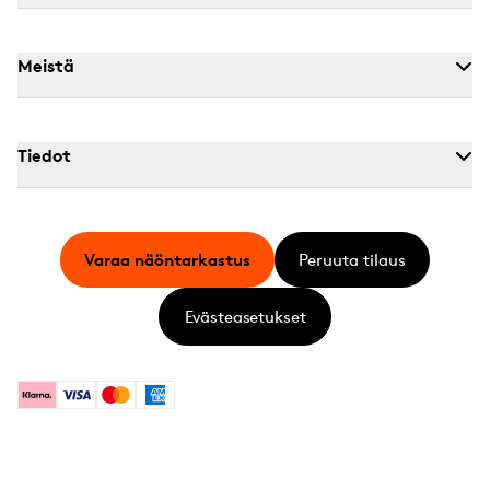
Meistä
Tiedot
Varaa näöntarkastus
Peruuta tilaus
Evästeasetukset
Klarna
Visa
Mastercard
American Express