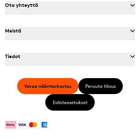
Ota yhteyttä
Meistä
Tiedot
Varaa näöntarkastus
Peruuta tilaus
Evästeasetukset
Klarna
Visa
Mastercard
American Express