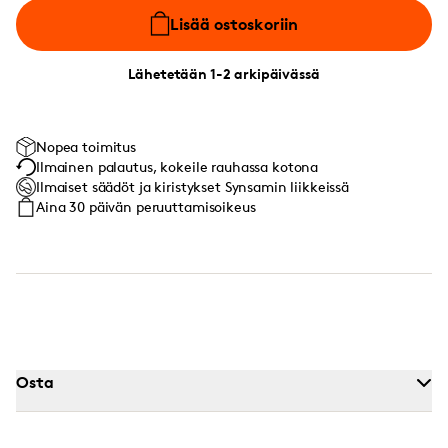
Lisää ostoskoriin
Lähetetään 1-2 arkipäivässä
Nopea toimitus
Ilmainen palautus, kokeile rauhassa kotona
Ilmaiset säädöt ja kiristykset Synsamin liikkeissä
Aina 30 päivän peruuttamisoikeus
Osta