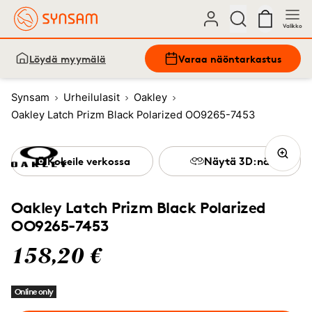
Valikko
Löydä myymälä
Varaa näöntarkastus
Synsam
Urheilulasit
Oakley
Oakley Latch Prizm Black Polarized OO9265-7453
Kokeile verkossa
Näytä 3D:nä
Oakley Latch Prizm Black Polarized
OO9265-7453
158,20 €
Online only